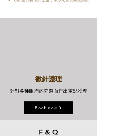
​令肌膚回復彈性緊緻，呈現水潤透亮無瑕肌
微針護理
針對各種眼周的問題而作出重點護理
Book now
F & Q