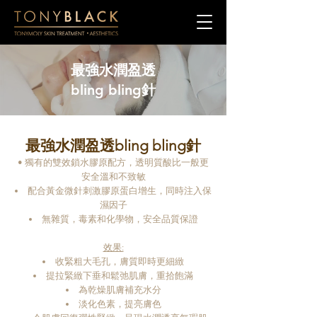
最強水潤盈透
bling bling針
最強水潤盈透bling bling針
• 獨有的雙效鎖水膠原配方，透明質酸比一般更
安全溫和不致敏
配合黃金微針刺激膠原蛋白增生，同時注入保
濕因子
無雜質，毒素和化學物，安全品質保證
效果:
收緊粗大毛孔，膚質即時更細緻
提拉緊緻下垂和鬆弛肌膚，重拾飽滿
為乾燥肌膚補充水分
淡化色素，提亮膚色