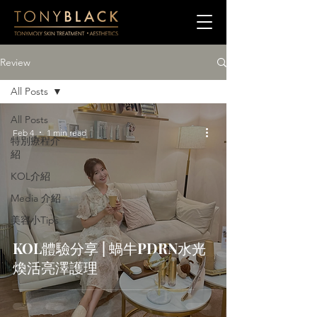
Review
All Posts
All Posts
Feb 4
1 min read
特別療程介
紹
KOL介紹
Media 介紹
美容小Tips
KOL體驗分享 | 蝸牛PDRN水光
煥活亮澤護理