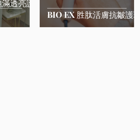
飽滿透亮護
BIO EX 胜肽活膚抗皺護