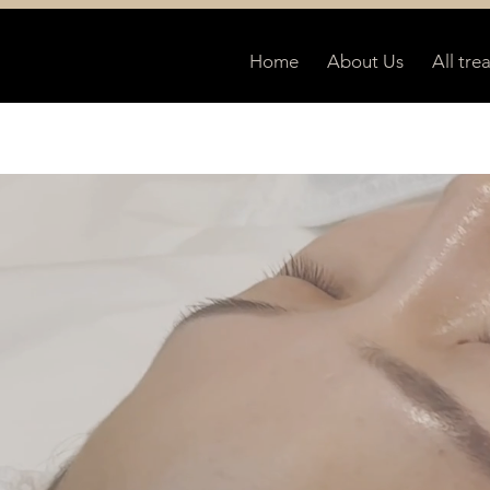
Home
About Us
All tre