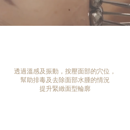
透過溫感及振動，按壓面部的穴位，
幫助排毒及去除面部水腫的情況
提升緊緻面型輪廓