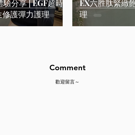
體驗分享 | EGF超時
EX六胜肽緊緻
生修護彈力護理
理
Comment
歡迎留言～