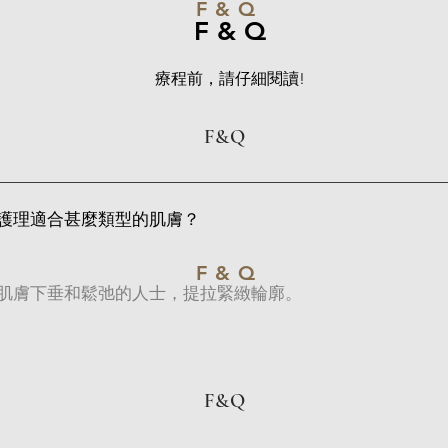
F & Q
F & Q
療程前，請仔細閱讀!
F&Q
護理適合甚麼類型的肌膚？
F & Q
肌膚下垂和鬆弛的人士，提拉緊緻輪廓。
F&Q