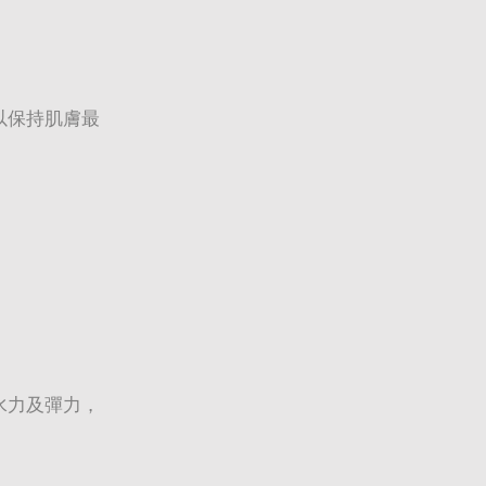
以保持肌膚最
水力及彈力，