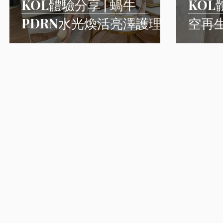
KOL體驗分享 | 蝸牛
KOL
PDRN水光煥活亮澤護理
空再